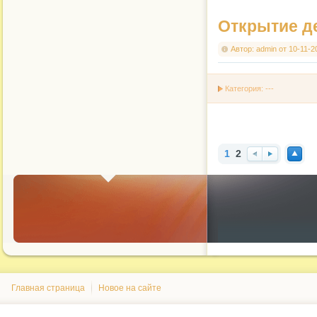
Открытие д
Автор:
admin
от
10-11-2
Категория: ---
1
2
Наз
Впе
Нав
ад
ред
ерх
Главная страница
Новое на сайте