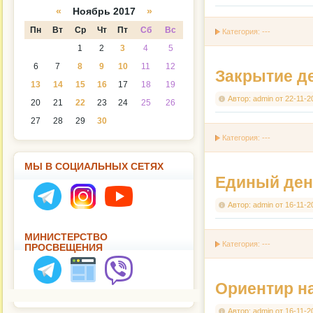
а
даря
«
Ноябрь 2017
»
Пн
Вт
Ср
Чт
Пт
Сб
Вс
Категория: ---
1
2
3
4
5
6
7
8
9
10
11
12
Закрытие д
13
14
15
16
17
18
19
Автор:
admin
от
22-11-2
20
21
22
23
24
25
26
27
28
29
30
Категория: ---
МЫ В СОЦИАЛЬНЫХ СЕТЯХ
Единый ден
Автор:
admin
от
16-11-2
МИНИСТЕРСТВО
Категория: ---
ПРОСВЕЩЕНИЯ
Ориентир н
Автор:
admin
от
16-11-2