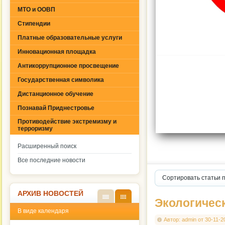
МТО и ООВП
Стипендии
Платные образовательные услуги
Инновационная площадка
Антикоррупционное просвещение
Государственная символика
Дистанционное обучение
Познавай Приднестровье
Противодействие экстремизму и
терроризму
Расширенный поиск
Все последние новости
Сортировать статьи 
АРХИВ НОВОСТЕЙ
Экологичес
В
В
В виде календаря
виде
виде
Автор:
admin
от
30-11-2
списк
кален