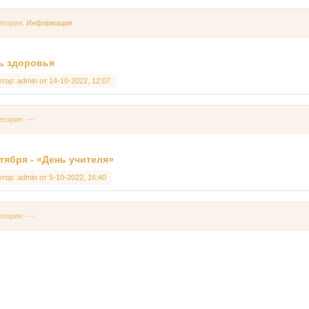
егория:
Информация
ь здоровья
втор:
admin
от
14-10-2022, 12:07
егория: ---
ктября - «День учителя»
втор:
admin
от
5-10-2022, 16:40
егория: ---