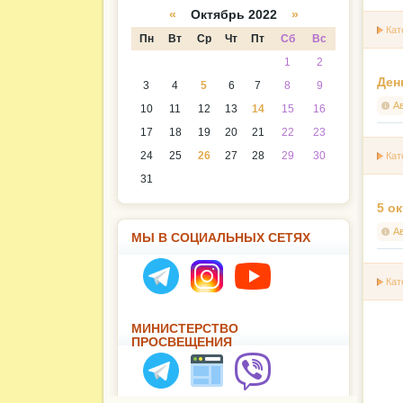
а
даря
«
Октябрь 2022
»
Кат
Пн
Вт
Ср
Чт
Пт
Сб
Вс
1
2
Ден
3
4
5
6
7
8
9
А
10
11
12
13
14
15
16
17
18
19
20
21
22
23
24
25
26
27
28
29
30
Кат
31
5 о
А
МЫ В СОЦИАЛЬНЫХ СЕТЯХ
Кат
МИНИСТЕРСТВО
ПРОСВЕЩЕНИЯ