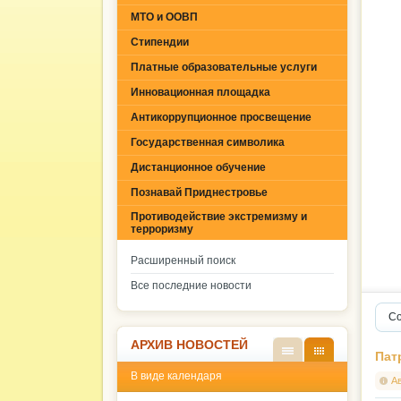
МТО и ООВП
Стипендии
Платные образовательные услуги
Инновационная площадка
Антикоррупционное просвещение
Государственная символика
Дистанционное обучение
Познавай Приднестровье
Противодействие экстремизму и
терроризму
Расширенный поиск
Все последние новости
Со
АРХИВ НОВОСТЕЙ
Пат
В
В
В виде календаря
виде
виде
А
списк
кален