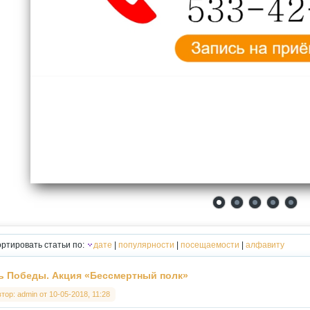
ртировать статьи по:
дате
|
популярности
|
посещаемости
|
алфавиту
ь Победы. Акция «Бессмертный полк»
втор:
admin
от
10-05-2018, 11:28