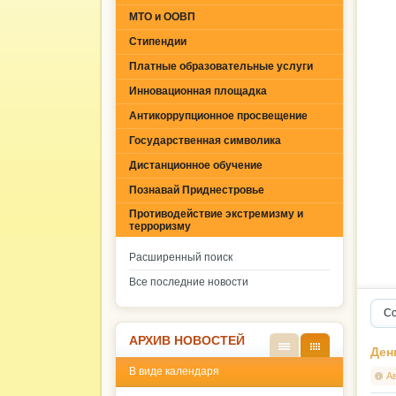
МТО и ООВП
Стипендии
Платные образовательные услуги
Инновационная площадка
Антикоррупционное просвещение
Государственная символика
Дистанционное обучение
Познавай Приднестровье
Противодействие экстремизму и
терроризму
Расширенный поиск
Все последние новости
Со
АРХИВ НОВОСТЕЙ
Ден
В
В
В виде календаря
виде
виде
А
списк
кален