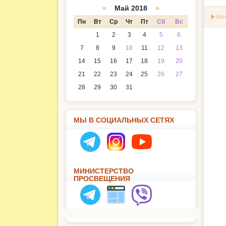
а
даря
«
Май 2018
»
Кат
Пн
Вт
Ср
Чт
Пт
Сб
Вс
1
2
3
4
5
6
7
8
9
10
11
12
13
14
15
16
17
18
19
20
21
22
23
24
25
26
27
28
29
30
31
МЫ В СОЦИАЛЬНЫХ СЕТЯХ
МИНИСТЕРСТВО
ПРОСВЕЩЕНИЯ