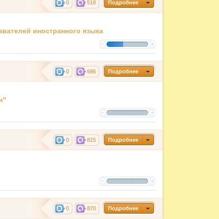
0
518
Подробнее
авателей иностранного языка
0
686
Подробнее
и"
0
815
Подробнее
0
870
Подробнее