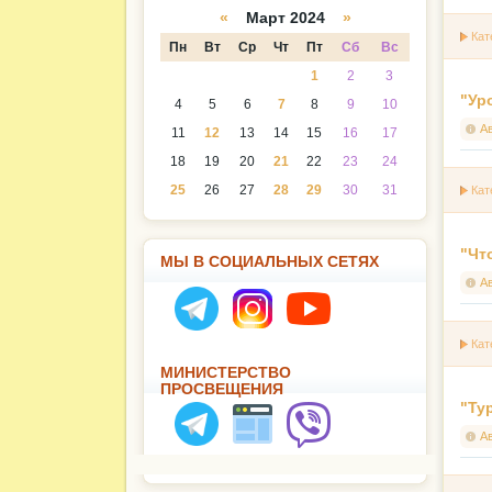
а
даря
«
Март 2024
»
Кат
Пн
Вт
Ср
Чт
Пт
Сб
Вс
1
2
3
"Ур
4
5
6
7
8
9
10
А
11
12
13
14
15
16
17
18
19
20
21
22
23
24
25
26
27
28
29
30
31
Кат
"Чт
МЫ В СОЦИАЛЬНЫХ СЕТЯХ
А
Кат
МИНИСТЕРСТВО
ПРОСВЕЩЕНИЯ
"Ту
А