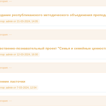
егория: ---
едание республиканского методического объединения препод
втор:
admin
от
21-03-2024, 14:05
егория: ---
вственно-познавательный проект "Семья и семейные ценност
втор:
admin
от
12-03-2024, 16:00
егория: ---
енние ласточки
втор:
admin
от
7-03-2024, 12:54
егория: ---