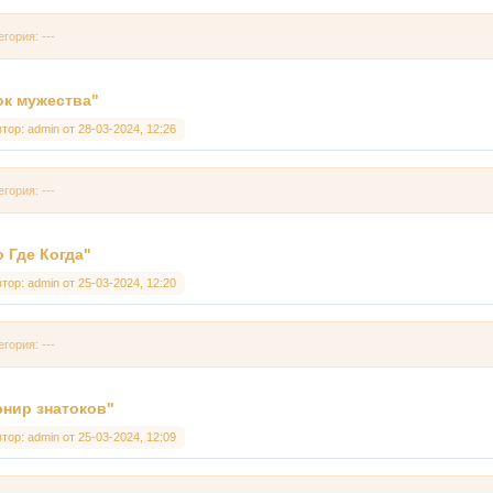
егория: ---
ок мужества"
втор:
admin
от
28-03-2024, 12:26
егория: ---
о Где Когда"
втор:
admin
от
25-03-2024, 12:20
егория: ---
рнир знатоков"
втор:
admin
от
25-03-2024, 12:09