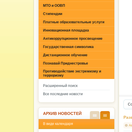
МТО и ООВП
Стипендии
Платные образовательные услуги
Инновационная площадка
Антикоррупционное просвещение
Государственная символика
Дистанционное обучение
Познавай Приднестровье
Противодействие экстремизму и
терроризму
Расширенный поиск
Все последние новости
Со
АРХИВ НОВОСТЕЙ
Раз
В
В
В виде календаря
виде
виде
А
списк
кален