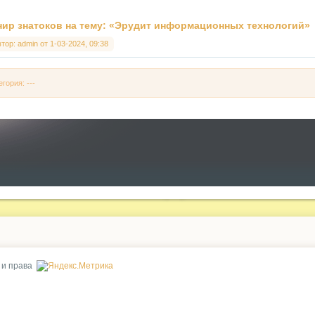
нир знатоков на тему: «Эрудит информационных технологий»
втор:
admin
от
1-03-2024, 09:38
егория: ---
 и права