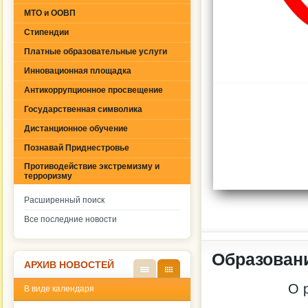
МТО и ООВП
Стипендии
Платные образовательные услуги
Инновационная площадка
Антикоррупционное просвещение
Государственная символика
Дистанционное обучение
Познавай Приднестровье
Противодействие экстремизму и
терроризму
Расширенный поиск
Все последние новости
Образован
АРХИВ НОВОСТЕЙ
В
В
О 
В виде календаря
виде
виде
списк
кален