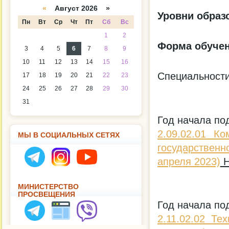
а
даря
«
Август 2026 »
Уровни образ
Пн
Вт
Ср
Чт
Пт
Сб
Вс
1
2
Форма обуче
3
4
5
6
7
8
9
10
11
12
13
14
15
16
Специальности
17
18
19
20
21
22
23
24
25
26
27
28
29
30
31
Год начала по
2.09.02.01 К
МЫ В СОЦИАЛЬНЫХ СЕТЯХ
государствен
апреля 2023)
Н
МИНИСТЕРСТВО
ПРОСВЕЩЕНИЯ
Год начала по
2.11.02.02 Те