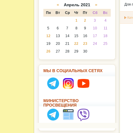
а
даря
Для 
«
Апрель 2021
»
Пн
Вт
Ср
Чт
Пт
Сб
Вс
Кат
1
2
3
4
5
6
7
8
9
10
11
12
13
14
15
16
17
18
19
20
21
22
23
24
25
26
27
28
29
30
МЫ В СОЦИАЛЬНЫХ СЕТЯХ
МИНИСТЕРСТВО
ПРОСВЕЩЕНИЯ