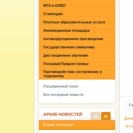
МТО и ООВП
Стипендии
Платные образовательные услуги
Инновационная площадка
Антикоррупционное просвещение
Государственная символика
Дистанционное обучение
Познавай Приднестровье
Противодействие экстремизму и
терроризму
Расширенный поиск
Все последние новости
Со
АРХИВ НОВОСТЕЙ
Ден
В
В
В виде календаря
виде
виде
А
списк
кален